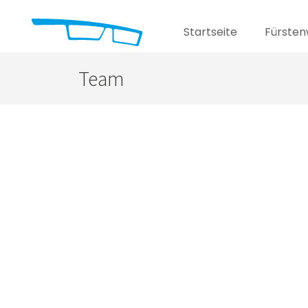
Startseite
Fürsten
Team
Katja Lehmann-Dyball
Augenoptikermeisterin / Geschäftsführung
Kompetenzen:
Augenprüfung
Fassungs- und Glasberatung